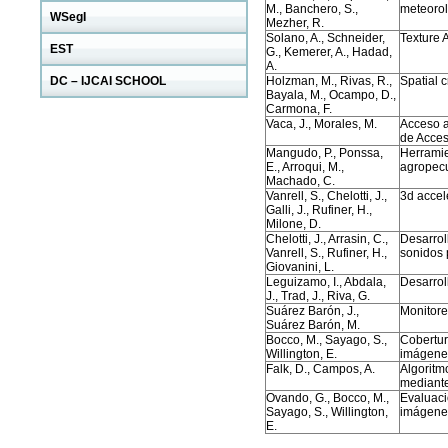
M., Banchero, S.,
meteorol
WSegI
Mezher, R.
Solano, A., Schneider,
Texture 
EST
G., Kemerer, A., Hadad,
A.
DC – IJCAI SCHOOL
Holzman, M., Rivas, R.,
Spatial 
Bayala, M., Ocampo, D.,
Carmona, F.
Vaca, J., Morales, M.
Acceso a
de Acces
Mangudo, P., Ponssa,
Herramie
E., Arroqui, M.,
agropecu
Machado, C.
Vanrell, S., Chelotti, J.,
3d accele
Galli, J., Rufiner, H.,
Milone, D.
Chelotti, J., Arrasin, C.,
Desarrol
Vanrell, S., Rufiner, H.,
sonidos 
Giovanini, L.
Leguizamo, I., Abdala,
Desarrol
J., Trad, J., Riva, G.
Suárez Barón, J.,
Monitore
Suárez Barón, M.
Bocco, M., Sayago, S.,
Cobertur
Willington, E.
imágenes
Falk, D., Campos, A.
Algoritm
mediante
Ovando, G., Bocco, M.,
Evaluaci
Sayago, S., Willington,
imágene
E.