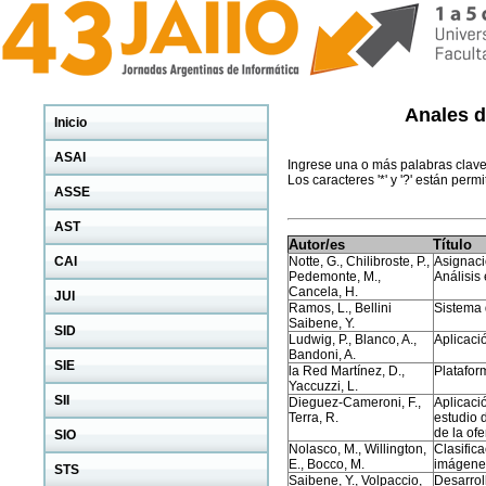
Anales d
Inicio
ASAI
Ingrese una o más palabras clave 
Los caracteres '*' y '?' están permi
ASSE
AST
Autor/es
Título
CAI
Notte, G., Chilibroste, P.,
Asignaci
Pedemonte, M.,
Análisis
Cancela, H.
JUI
Ramos, L., Bellini
Sistema 
Saibene, Y.
SID
Ludwig, P., Blanco, A.,
Aplicaci
Bandoni, A.
SIE
la Red Martínez, D.,
Platafor
Yaccuzzi, L.
SII
Dieguez-Cameroni, F.,
Aplicaci
Terra, R.
estudio 
de la ofe
SIO
Nolasco, M., Willington,
Clasifica
E., Bocco, M.
imágen
STS
Saibene, Y., Volpaccio,
Desarrol